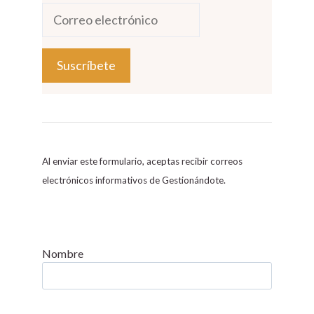
C
o
n
s
Al enviar este formulario, aceptas recibir correos
t
electrónicos informativos de Gestionándote.
a
n
t
C
Nombre
o
n
t