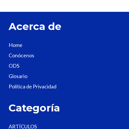
v
e
t
Acerca de
h
i
s
Home
f
Conócenos
i
e
ODS
l
Glosario
d
Política de Privacidad
b
l
a
Categoría
n
k
.
ARTÍCULOS