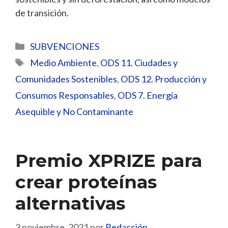
de transición.
Categorías
SUBVENCIONES
Etiquetas
Medio Ambiente
,
ODS 11. Ciudades y
Comunidades Sostenibles
,
ODS 12. Producción y
Consumos Responsables
,
ODS 7. Energía
Asequible y No Contaminante
Premio XPRIZE para
crear proteínas
alternativas
3 noviembre, 2021
por
Redacción