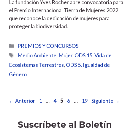
La fundación Yves Rocher abre convocatoria para
el Premio Internacional Tierra de Mujeres 2022
que reconoce la dedicación de mujeres para
proteger la biodiversidad.
Categorías
PREMIOS Y CONCURSOS
Etiquetas
Medio Ambiente
,
Mujer
,
ODS 15. Vida de
Ecosistemas Terrestres
,
ODS 5. Igualdad de
Género
Página
Página
Página
Página
Página
←
Anterior
1
…
4
5
6
…
19
Siguiente
→
Suscríbete al Boletín