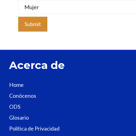
e
l
e
a
v
e
t
Acerca de
h
i
s
Home
f
Conócenos
i
e
ODS
l
Glosario
d
Política de Privacidad
b