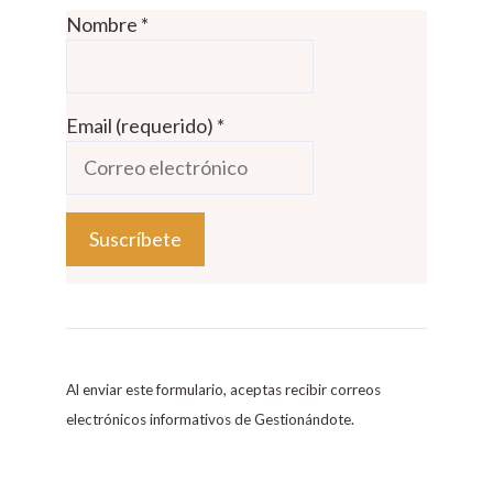
Nombre
*
Email (requerido)
*
C
o
n
s
Al enviar este formulario, aceptas recibir correos
t
electrónicos informativos de Gestionándote.
a
n