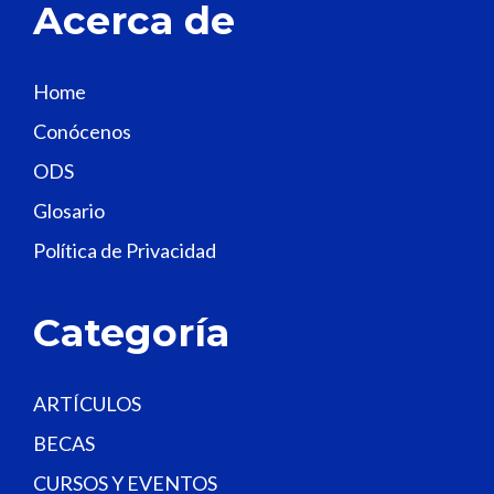
Acerca de
h
i
s
Home
f
Conócenos
i
e
ODS
l
Glosario
d
Política de Privacidad
b
l
a
Categoría
n
k
.
ARTÍCULOS
BECAS
CURSOS Y EVENTOS