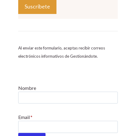
C
o
n
s
Al enviar este formulario, aceptas recibir correos
t
electrónicos informativos de Gestionándote.
a
n
t
C
Nombre
o
n
t
Email
*
a
c