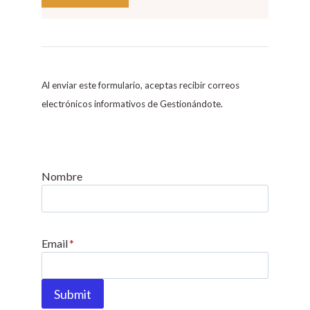
C
o
n
s
Al enviar este formulario, aceptas recibir correos
t
electrónicos informativos de Gestionándote.
a
n
t
C
Nombre
o
n
t
Email
*
a
c
t
Submit
U