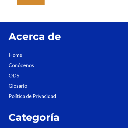
a
v
e
t
Acerca de
h
i
s
Home
f
Conócenos
i
e
ODS
l
Glosario
d
Política de Privacidad
b
l
a
Categoría
n
k