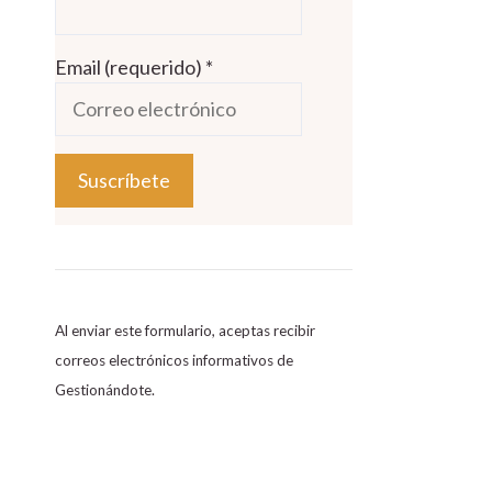
Email (requerido)
*
C
o
n
s
Al enviar este formulario, aceptas recibir
t
correos electrónicos informativos de
a
Gestionándote.
n
t
C