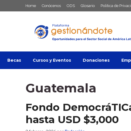
Saltar
Home
Conócenos
ODS
Glosario
Política de Privac
al
contenido
Becas
Cursos y Eventos
Donaciones
Empl
Guatemala
Fondo DemocráTICa
hasta USD $3,000