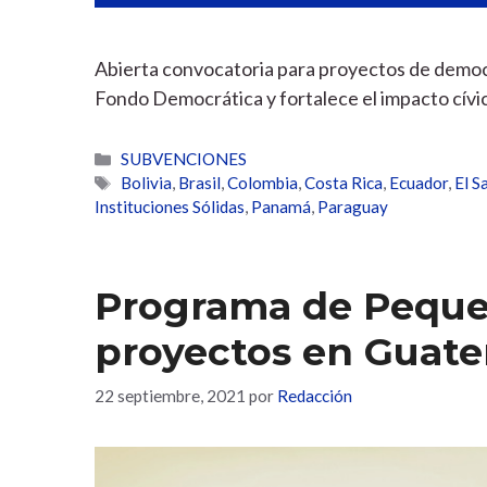
Abierta convocatoria para proyectos de democra
Fondo Democrática y fortalece el impacto cívi
Categorías
SUBVENCIONES
Etiquetas
Bolivia
,
Brasil
,
Colombia
,
Costa Rica
,
Ecuador
,
El S
Instituciones Sólidas
,
Panamá
,
Paraguay
Programa de Peque
proyectos en Guat
22 septiembre, 2021
por
Redacción