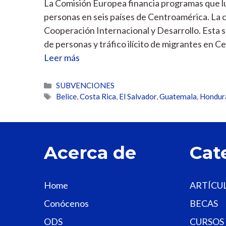
La Comisión Europea financia programas que luc
personas en seis países de Centroamérica. La 
Cooperación Internacional y Desarrollo. Esta s
de personas y tráfico ilícito de migrantes en C
Leer más
Categorías
SUBVENCIONES
Etiquetas
Belice
,
Costa Rica
,
El Salvador
,
Guatemala
,
Hondur
Acerca de
Cat
Home
ARTÍCU
Conócenos
BECAS
ODS
CURSOS