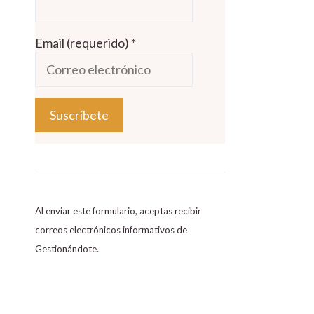
Email (requerido)
*
C
o
n
s
Al enviar este formulario, aceptas recibir
t
correos electrónicos informativos de
a
Gestionándote.
n
t
C