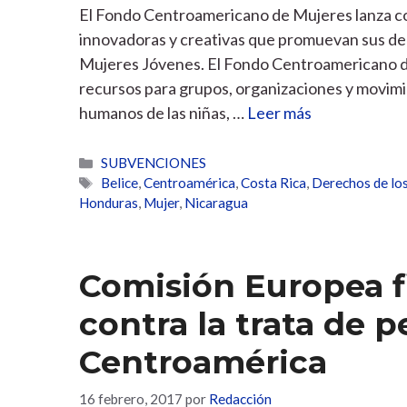
El Fondo Centroamericano de Mujeres lanza co
innovadoras y creativas que promuevan sus d
Mujeres Jóvenes. El Fondo Centroamericano de
recursos para grupos, organizaciones y movim
humanos de las niñas, …
Leer más
Categorías
SUBVENCIONES
Etiquetas
Belice
,
Centroamérica
,
Costa Rica
,
Derechos de lo
Honduras
,
Mujer
,
Nicaragua
Comisión Europea f
contra la trata de 
Centroamérica
16 febrero, 2017
por
Redacción