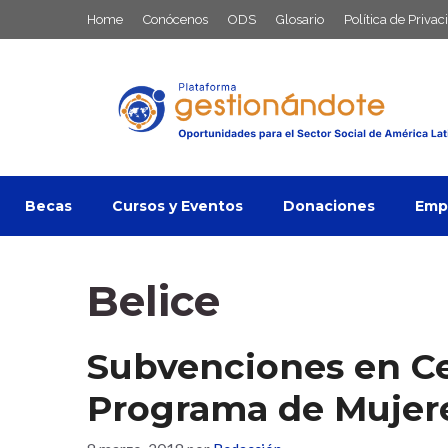
Saltar
Home
Conócenos
ODS
Glosario
Política de Privac
al
contenido
Becas
Cursos y Eventos
Donaciones
Empl
Belice
Subvenciones en C
Programa de Mujer