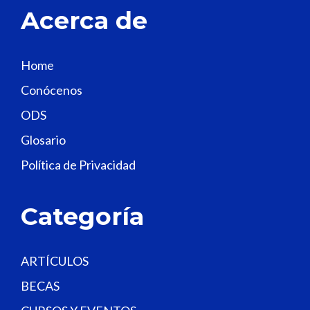
Acerca de
h
i
s
Home
f
Conócenos
i
e
ODS
l
Glosario
d
Política de Privacidad
b
l
a
Categoría
n
k
.
ARTÍCULOS
BECAS