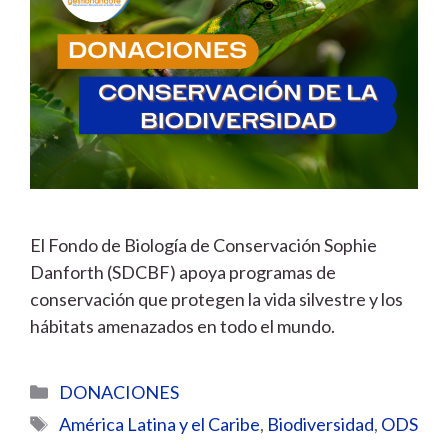
El Fondo de Biología de Conservación Sophie
Danforth (SDCBF) apoya programas de
conservación que protegen la vida silvestre y los
hábitats amenazados en todo el mundo.
Categorías
DONACIONES
Etiquetas
América Latina y el Caribe
,
Biodiversidad
,
ODS