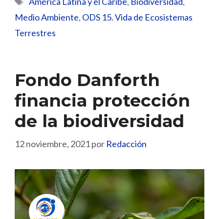
América Latina y el Caribe
,
Biodiversidad
,
Medio Ambiente
,
ODS 15. Vida de Ecosistemas
Terrestres
Fondo Danforth
financia protección
de la biodiversidad
12 noviembre, 2021
por
Redacción