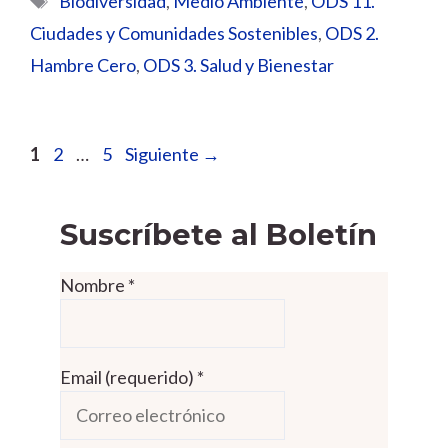
Biodiversidad
,
Medio Ambiente
,
ODS 11.
Ciudades y Comunidades Sostenibles
,
ODS 2.
Hambre Cero
,
ODS 3. Salud y Bienestar
Página
Página
Página
1
2
…
5
Siguiente
→
Suscríbete al Boletín
Nombre
*
Email (requerido)
*