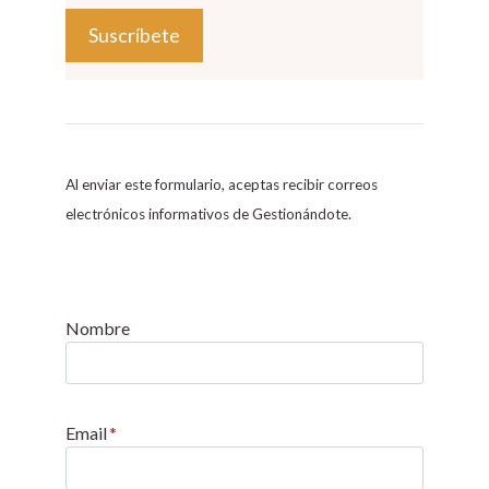
C
o
n
s
Al enviar este formulario, aceptas recibir correos
t
electrónicos informativos de Gestionándote.
a
n
t
C
Nombre
o
n
t
Email
*
a
c