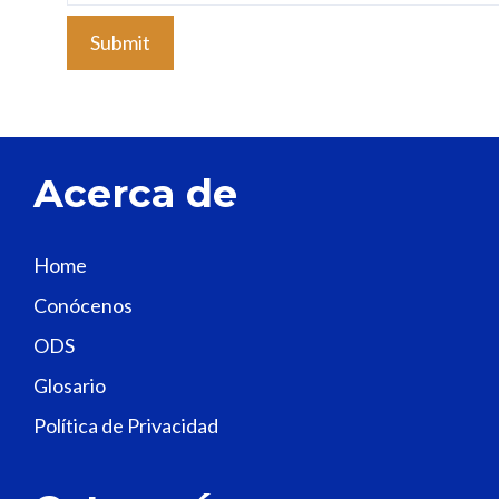
l
e
a
v
e
t
Acerca de
h
i
s
Home
f
Conócenos
i
e
ODS
l
Glosario
d
Política de Privacidad
b
l
a