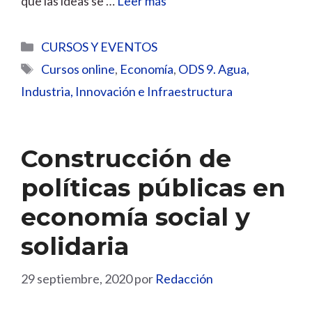
que las ideas se …
Leer más
Categorías
CURSOS Y EVENTOS
Etiquetas
Cursos online
,
Economía
,
ODS 9. Agua,
Industria, Innovación e Infraestructura
Construcción de
políticas públicas en
economía social y
solidaria
29 septiembre, 2020
por
Redacción