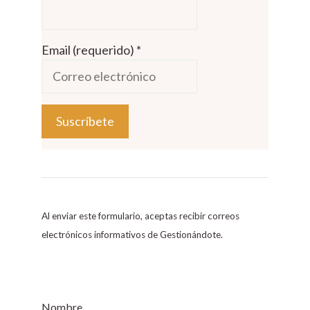
Email (requerido)
*
C
o
n
s
Al enviar este formulario, aceptas recibir correos
t
electrónicos informativos de Gestionándote.
a
n
t
C
Nombre