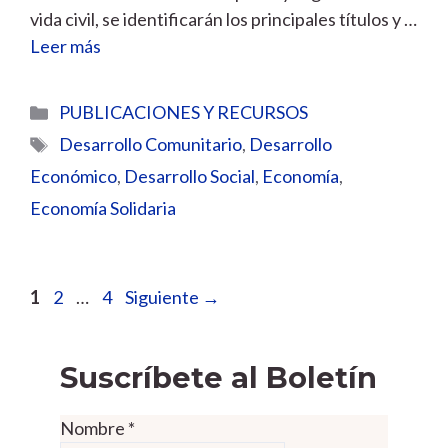
vida civil, se identificarán los principales títulos y …
Leer más
Categorías
PUBLICACIONES Y RECURSOS
Etiquetas
Desarrollo Comunitario
,
Desarrollo
Económico
,
Desarrollo Social
,
Economía
,
Economía Solidaria
Página
Página
Página
1
2
…
4
Siguiente
→
Suscríbete al Boletín
Nombre
*