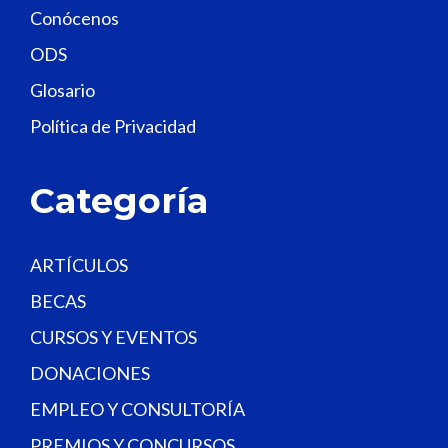
Conócenos
i
e
ODS
l
Glosario
d
Política de Privacidad
b
l
a
Categoría
n
k
.
ARTÍCULOS
BECAS
CURSOS Y EVENTOS
DONACIONES
EMPLEO Y CONSULTORÍA
PREMIOS Y CONCURSOS