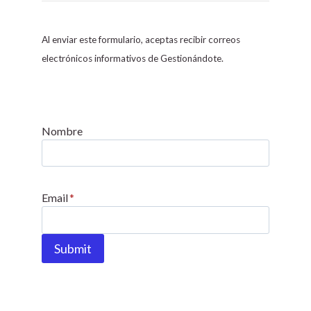
n
s
Al enviar este formulario, aceptas recibir correos
t
electrónicos informativos de Gestionándote.
a
n
t
C
Nombre
o
n
t
Email
*
a
c
t
Submit
U
s
e