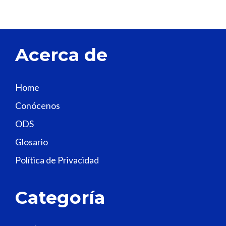
v
e
t
Acerca de
h
i
s
Home
f
Conócenos
i
e
ODS
l
Glosario
d
Política de Privacidad
b
l
a
Categoría
n
k