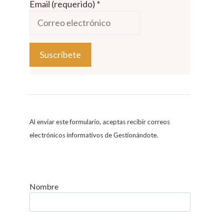
Email (requerido)
*
C
o
n
s
Al enviar este formulario, aceptas recibir correos
t
electrónicos informativos de Gestionándote.
a
n
t
C
Nombre
o
n