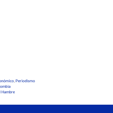
conómico
,
Periodismo
lombia
el Hambre