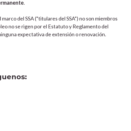
permanente
.
l marco del SSA (“titulares del SSA”) no son miembros
leo no se rigen por el Estatuto y Reglamento del
 ninguna expectativa de extensión o renovación.
guenos: