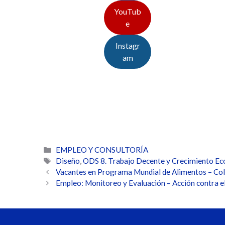
YouTub
e
Instagr
am
Categorías
EMPLEO Y CONSULTORÍA
Etiquetas
Diseño
,
ODS 8. Trabajo Decente y Crecimiento E
Vacantes en Programa Mundial de Alimentos – Co
Empleo: Monitoreo y Evaluación – Acción contra 