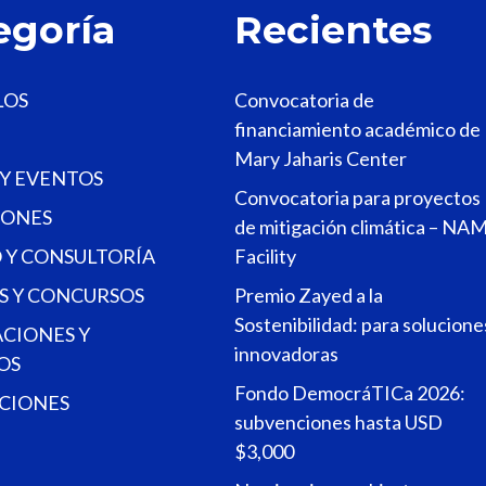
egoría
Recientes
LOS
Convocatoria de
financiamiento académico de
Mary Jaharis Center
 Y EVENTOS
Convocatoria para proyectos
ONES
de mitigación climática – NA
 Y CONSULTORÍA
Facility
S Y CONCURSOS
Premio Zayed a la
Sostenibilidad: para solucione
ACIONES Y
innovadoras
OS
Fondo DemocráTICa 2026:
CIONES
subvenciones hasta USD
$3,000