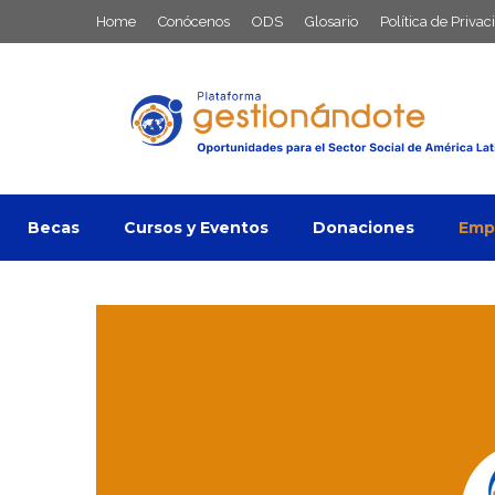
Saltar
Home
Conócenos
ODS
Glosario
Política de Privac
al
contenido
Becas
Cursos y Eventos
Donaciones
Empl