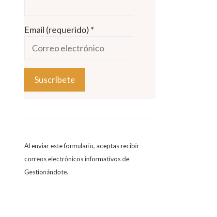
Email (requerido)
*
C
o
n
s
Al enviar este formulario, aceptas recibir
t
correos electrónicos informativos de
a
Gestionándote.
n
t
C