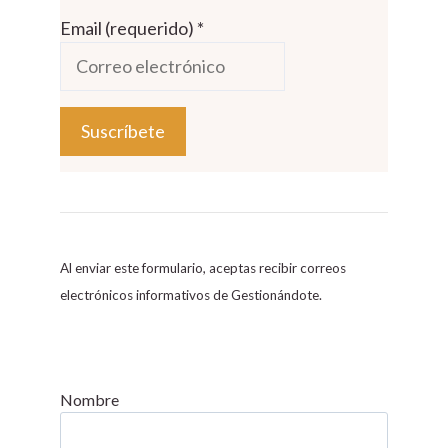
Email (requerido)
*
C
o
n
s
Al enviar este formulario, aceptas recibir correos
t
electrónicos informativos de Gestionándote.
a
n
t
C
Nombre
o