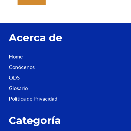
a
v
e
t
Acerca de
h
i
s
Home
f
Conócenos
i
e
ODS
l
Glosario
d
Política de Privacidad
b
l
a
Categoría
n