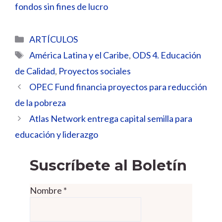
fondos sin fines de lucro
Categorías
ARTÍCULOS
Etiquetas
América Latina y el Caribe
,
ODS 4. Educación
de Calidad
,
Proyectos sociales
OPEC Fund financia proyectos para reducción
de la pobreza
Atlas Network entrega capital semilla para
educación y liderazgo
Suscríbete al Boletín
Nombre
*