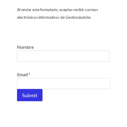
n
s
Al enviar este formulario, aceptas recibir correos
t
electrónicos informativos de Gestionándote.
a
n
t
C
Nombre
o
n
t
Email
*
a
c
t
Submit
U
s
e
.