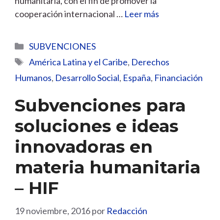
humanitaria, con el fin de promover la
cooperación internacional …
Leer más
Categorías
SUBVENCIONES
Etiquetas
América Latina y el Caribe
,
Derechos
Humanos
,
Desarrollo Social
,
España
,
Financiación
Subvenciones para
soluciones e ideas
innovadoras en
materia humanitaria
– HIF
19 noviembre, 2016
por
Redacción