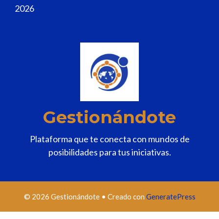
2026
Gestionándote
Plataforma que te conecta con mundos de
posibilidades para tus iniciativas.
© 2026 Gestionándote
• Creado con
GeneratePress