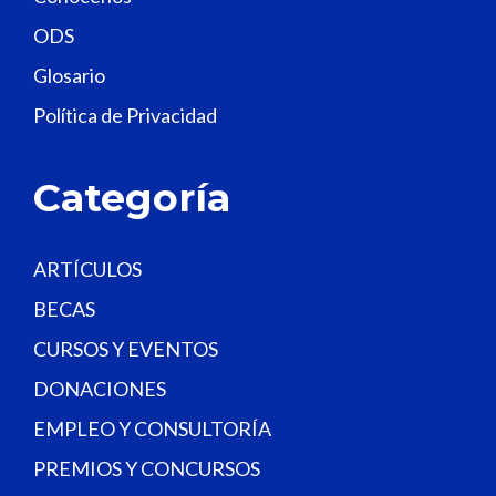
e
ODS
l
Glosario
d
Política de Privacidad
b
l
a
Categoría
n
k
.
ARTÍCULOS
BECAS
CURSOS Y EVENTOS
DONACIONES
EMPLEO Y CONSULTORÍA
PREMIOS Y CONCURSOS