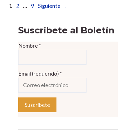
Página
Página
Página
1
2
…
9
Siguiente
→
Suscríbete al Boletín
Nombre
*
Email (requerido)
*
C
o