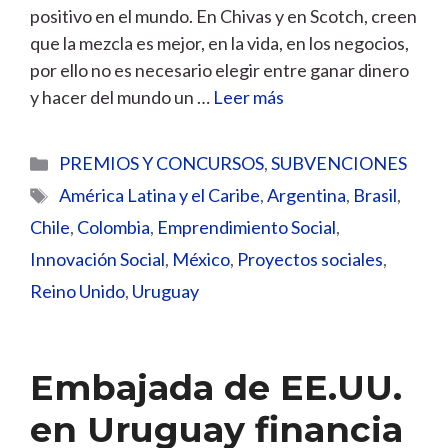
positivo en el mundo. En Chivas y en Scotch, creen
que la mezcla es mejor, en la vida, en los negocios,
por ello no es necesario elegir entre ganar dinero
y hacer del mundo un …
Leer más
Categorías
PREMIOS Y CONCURSOS
,
SUBVENCIONES
Etiquetas
América Latina y el Caribe
,
Argentina
,
Brasil
,
Chile
,
Colombia
,
Emprendimiento Social
,
Innovación Social
,
México
,
Proyectos sociales
,
Reino Unido
,
Uruguay
Embajada de EE.UU.
en Uruguay financia