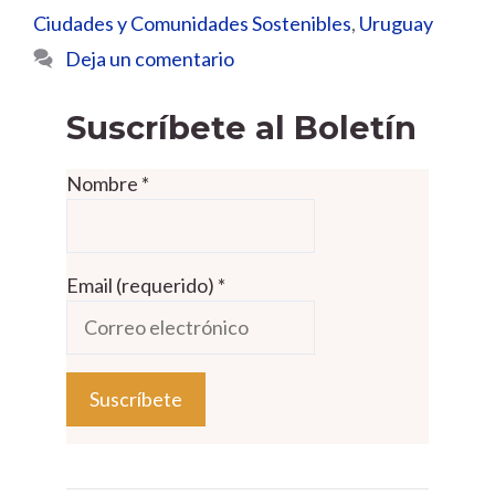
Ciudades y Comunidades Sostenibles
,
Uruguay
Deja un comentario
Suscríbete al Boletín
Nombre
*
Email (requerido)
*
C
o