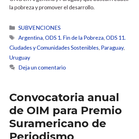
la pobreza y promover el desarrollo.
Categorías
SUBVENCIONES
Etiquetas
Argentina
,
ODS 1. Fin de la Pobreza
,
ODS 11.
Ciudades y Comunidades Sostenibles
,
Paraguay
,
Uruguay
Deja un comentario
Convocatoria anual
de OIM para Premio
Suramericano de
Periodismo