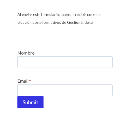
n
s
Al enviar este formulario, aceptas recibir correos
t
electrónicos informativos de Gestionándote.
a
n
t
C
Nombre
o
n
t
Email
*
a
c
t
Submit
U
s
e