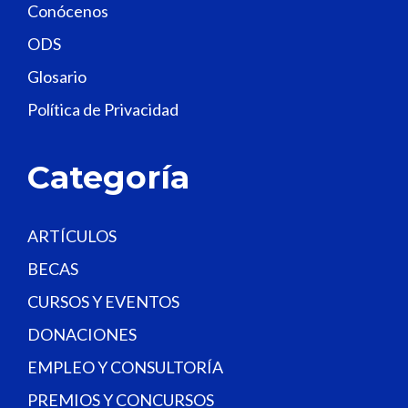
Conócenos
i
e
ODS
l
Glosario
d
Política de Privacidad
b
l
a
Categoría
n
k
.
ARTÍCULOS
BECAS
CURSOS Y EVENTOS
DONACIONES
EMPLEO Y CONSULTORÍA
PREMIOS Y CONCURSOS