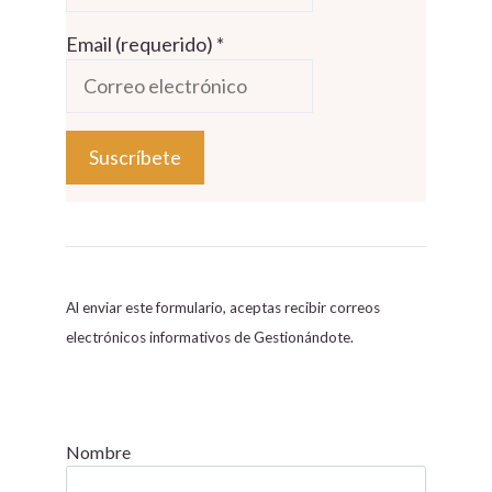
Email (requerido)
*
C
o
n
s
Al enviar este formulario, aceptas recibir correos
t
electrónicos informativos de Gestionándote.
a
n
t
C
Nombre
o