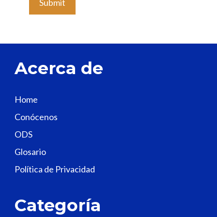
e
a
v
e
t
Acerca de
h
i
s
Home
f
Conócenos
i
e
ODS
l
Glosario
d
Política de Privacidad
b
l
a
Categoría
n