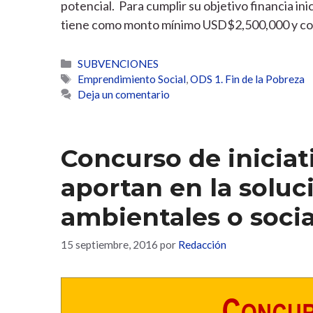
potencial. Para cumplir su objetivo financia in
tiene como monto mínimo USD$2,500,000 y c
Categorías
SUBVENCIONES
Etiquetas
Emprendimiento Social
,
ODS 1. Fin de la Pobreza
Deja un comentario
Concurso de iniciat
aportan en la solu
ambientales o socia
15 septiembre, 2016
por
Redacción