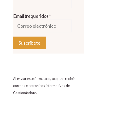
Email (requerido)
*
C
o
n
s
Al enviar este formulario, aceptas recibir
t
correos electrónicos informativos de
a
Gestionándote.
n
t
C