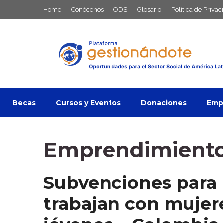
Saltar
Home
Conócenos
ODS
Glosario
Política de Privac
al
contenido
Becas
Cursos y Eventos
Donaciones
Empl
Emprendimiento
Subvenciones para 
trabajan con mujer