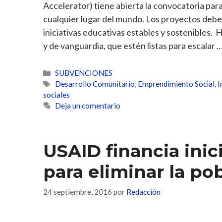
Accelerator) tiene abierta la convocatoria par
cualquier lugar del mundo. Los proyectos debe
iniciativas educativas estables y sostenibles
y de vanguardia, que estén listas para escalar 
Categorías
SUBVENCIONES
Etiquetas
Desarrollo Comunitario
,
Emprendimiento Social
,
I
sociales
Deja un comentario
USAID financia inic
para eliminar la p
24 septiembre, 2016
por
Redacción