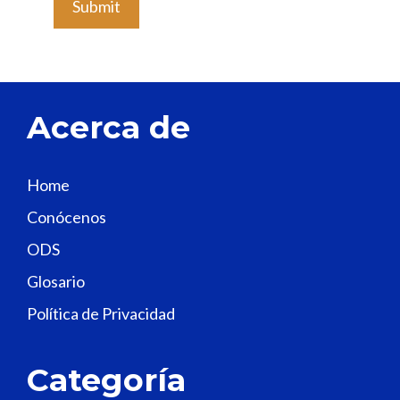
e
a
v
e
t
Acerca de
h
i
s
Home
f
Conócenos
i
e
ODS
l
Glosario
d
Política de Privacidad
b
l
a
Categoría
n