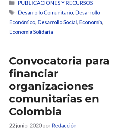
Categorías
PUBLICACIONES Y RECURSOS
Etiquetas
Desarrollo Comunitario
,
Desarrollo
Económico
,
Desarrollo Social
,
Economía
,
Economía Solidaria
Convocatoria para
financiar
organizaciones
comunitarias en
Colombia
22 junio, 2020
por
Redacción