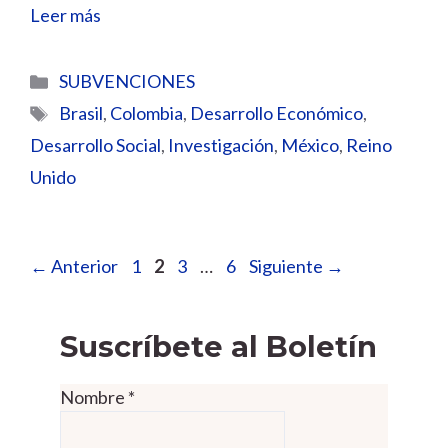
Leer más
Categorías
SUBVENCIONES
Etiquetas
Brasil
,
Colombia
,
Desarrollo Económico
,
Desarrollo Social
,
Investigación
,
México
,
Reino
Unido
Página
Página
Página
Página
←
Anterior
1
2
3
…
6
Siguiente
→
Suscríbete al Boletín
Nombre
*