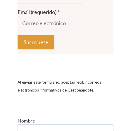
Email (requerido)
*
C
o
n
s
Al enviar este formulario, aceptas recibir correos
t
electrónicos informativos de Gestionándote.
a
n
t
C
Nombre
o