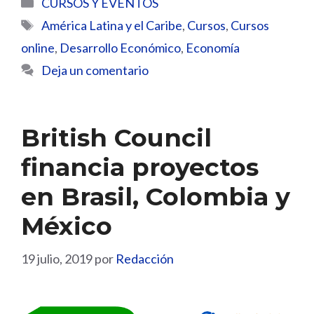
Categorías
CURSOS Y EVENTOS
Etiquetas
América Latina y el Caribe
,
Cursos
,
Cursos
online
,
Desarrollo Económico
,
Economía
Deja un comentario
British Council
financia proyectos
en Brasil, Colombia y
México
19 julio, 2019
por
Redacción