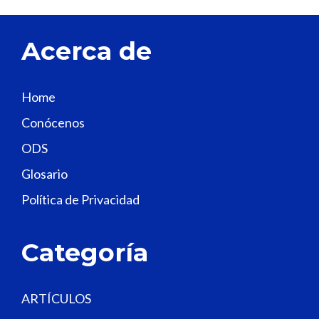
e
t
Acerca de
h
i
s
Home
f
Conócenos
i
e
ODS
l
Glosario
d
Política de Privacidad
b
l
a
Categoría
n
k
.
ARTÍCULOS