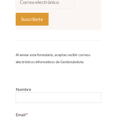
C
o
n
s
Al enviar este formulario, aceptas recibir correos
t
electrónicos informativos de Gestionándote.
a
n
t
C
Nombre
o
n
t
Email
*