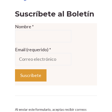
Suscríbete al Boletín
Nombre
*
Email (requerido)
*
C
o
n
s
Al enviar este formulario, aceptas recibir correos