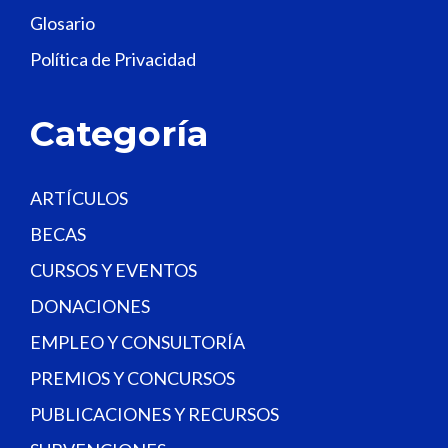
l
Glosario
d
Política de Privacidad
b
l
a
Categoría
n
k
.
ARTÍCULOS
BECAS
CURSOS Y EVENTOS
DONACIONES
EMPLEO Y CONSULTORÍA
PREMIOS Y CONCURSOS
PUBLICACIONES Y RECURSOS