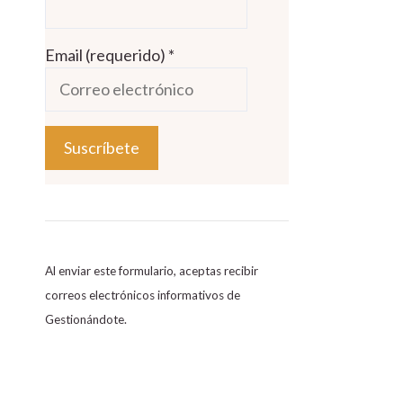
Email (requerido)
*
C
o
n
s
Al enviar este formulario, aceptas recibir
t
correos electrónicos informativos de
a
Gestionándote.
n
t
C