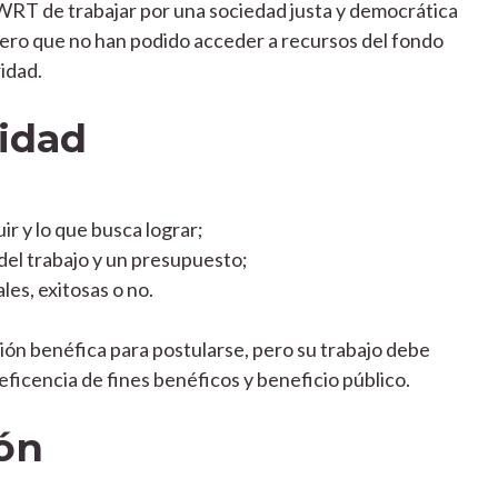
WRT de trabajar por una sociedad justa y democrática
s, pero que no han podido acceder a recursos del fondo
idad.
lidad
r y lo que busca lograr;
del trabajo y un presupuesto;
les, exitosas o no.
ión benéfica para postularse, pero su trabajo debe
eficencia de fines benéficos y beneficio público.
ón