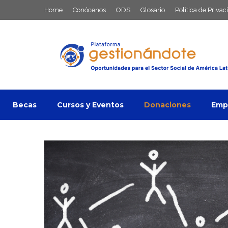
Saltar
Home
Conócenos
ODS
Glosario
Política de Privac
al
contenido
Becas
Cursos y Eventos
Donaciones
Empl