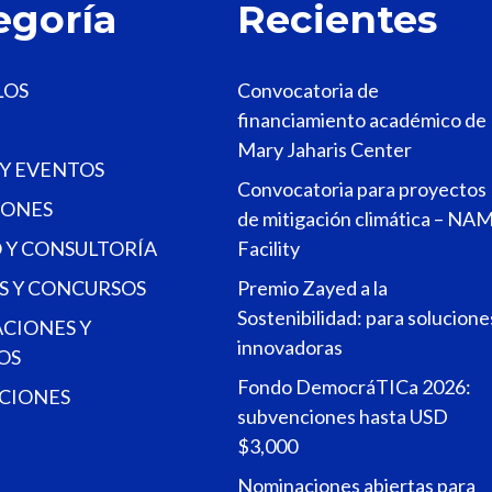
egoría
Recientes
LOS
Convocatoria de
financiamiento académico de
Mary Jaharis Center
 Y EVENTOS
Convocatoria para proyectos
ONES
de mitigación climática – NA
 Y CONSULTORÍA
Facility
S Y CONCURSOS
Premio Zayed a la
Sostenibilidad: para solucione
ACIONES Y
innovadoras
OS
Fondo DemocráTICa 2026:
CIONES
subvenciones hasta USD
$3,000
Nominaciones abiertas para