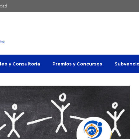
idad
eo y Consultoría
Premios y Concursos
Subvenci