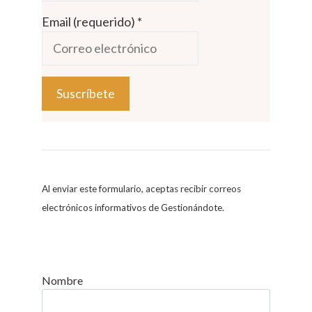
Email (requerido)
*
C
o
n
s
Al enviar este formulario, aceptas recibir correos
t
electrónicos informativos de Gestionándote.
a
n
t
C
Nombre
o