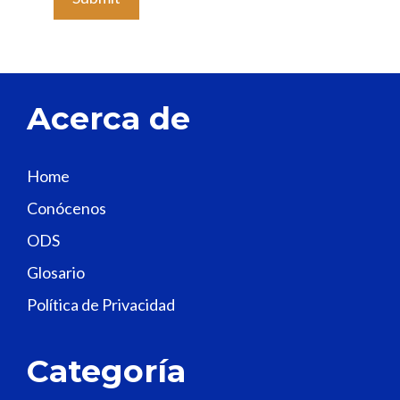
a
v
e
t
Acerca de
h
i
s
Home
f
Conócenos
i
e
ODS
l
Glosario
d
Política de Privacidad
b
l
a
Categoría
n