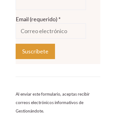
Email (requerido)
*
C
o
n
s
Al enviar este formulario, aceptas recibir
t
correos electrónicos informativos de
a
Gestionándote.
n
t
C