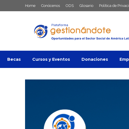
Saltar
Home
Conócenos
ODS
Glosario
Política de Privac
al
contenido
Becas
Cursos y Eventos
Donaciones
Empl