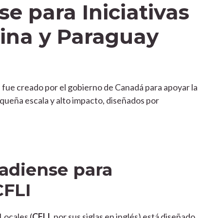
e para Iniciativas
tina y Paraguay
s
fue creado por el gobierno de Canadá para apoyar la
ueña escala y alto impacto, diseñados por
adiense para
CFLI
Locales (
CFLI
, por sus siglas en inglés) está diseñado