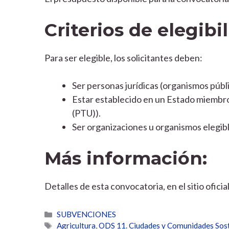
Criterios de elegibi
Para ser elegible, los solicitantes deben:
Ser personas jurídicas (organismos públi
Estar establecido en un Estado miembro d
(PTU)).
Ser organizaciones u organismos elegibl
Más información:
Detalles de esta convocatoria, en el sitio ofici
Categorías
SUBVENCIONES
Etiquetas
Agricultura
,
ODS 11. Ciudades y Comunidades Sost