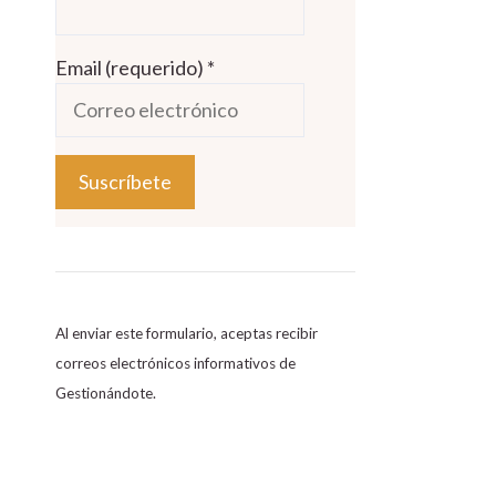
Email (requerido)
*
C
o
n
s
Al enviar este formulario, aceptas recibir
t
correos electrónicos informativos de
a
Gestionándote.
n
t
C