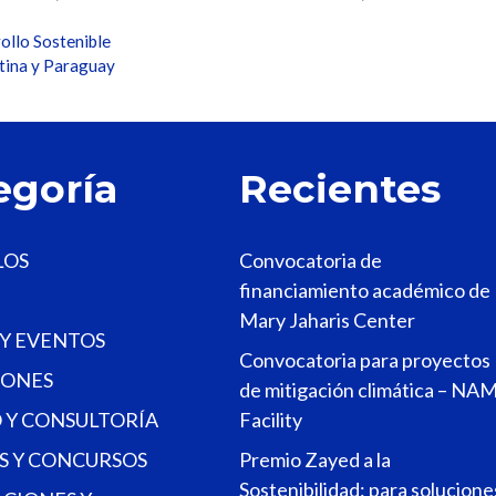
ollo Sostenible
ntina y Paraguay
egoría
Recientes
LOS
Convocatoria de
financiamiento académico de
Mary Jaharis Center
 Y EVENTOS
Convocatoria para proyectos
ONES
de mitigación climática – NA
 Y CONSULTORÍA
Facility
S Y CONCURSOS
Premio Zayed a la
Sostenibilidad: para solucione