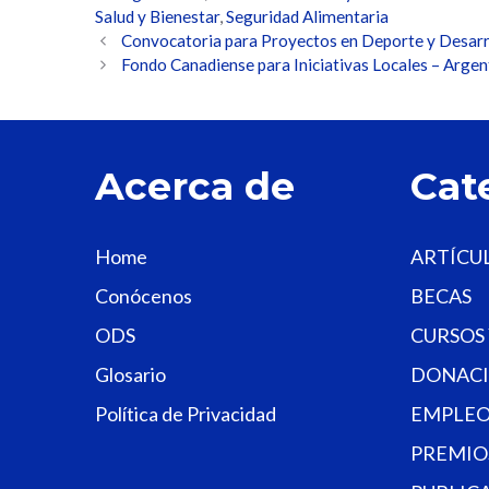
Salud y Bienestar
,
Seguridad Alimentaria
Convocatoria para Proyectos en Deporte y Desarr
Fondo Canadiense para Iniciativas Locales – Arge
Acerca de
Cat
Home
ARTÍCU
Conócenos
BECAS
ODS
CURSOS
Glosario
DONACI
Política de Privacidad
EMPLEO
PREMIO