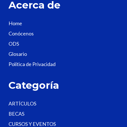
Acerca de
h
i
s
Home
f
Conócenos
i
e
ODS
l
Glosario
d
Política de Privacidad
b
l
a
Categoría
n
k
.
ARTÍCULOS
BECAS
CURSOS Y EVENTOS