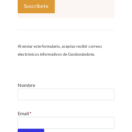
C
o
n
s
Al enviar este formulario, aceptas recibir correos
t
electrónicos informativos de Gestionándote.
a
n
t
C
Nombre
o
n
t
Email
*
a
c