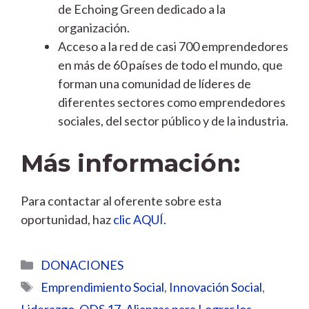
de Echoing Green dedicado a la
organización.
Acceso a la red de casi 700 emprendedores
en más de 60 países de todo el mundo, que
forman una comunidad de líderes de
diferentes sectores como emprendedores
sociales, del sector público y de la industria.
Más información:
Para contactar al oferente sobre esta
oportunidad, haz
clic AQUÍ.
Categorías
DONACIONES
Etiquetas
Emprendimiento Social
,
Innovación Social
,
Liderazgo
,
ODS 17. Alianzas para Lograr los