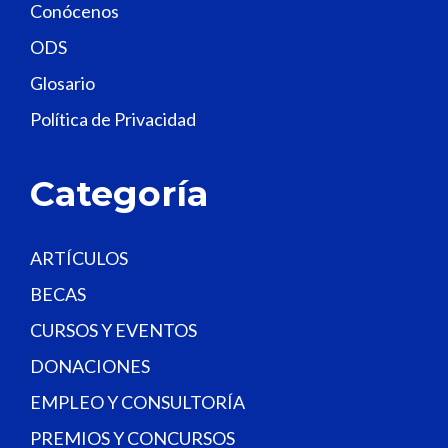
Conócenos
i
e
ODS
l
Glosario
d
Política de Privacidad
b
l
a
Categoría
n
k
.
ARTÍCULOS
BECAS
CURSOS Y EVENTOS
DONACIONES
EMPLEO Y CONSULTORÍA
PREMIOS Y CONCURSOS