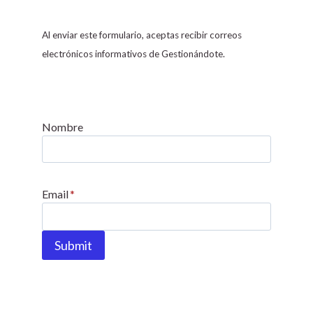
n
s
Al enviar este formulario, aceptas recibir correos
t
electrónicos informativos de Gestionándote.
a
n
t
C
Nombre
o
n
t
Email
*
a
c
t
Submit
U
s
e