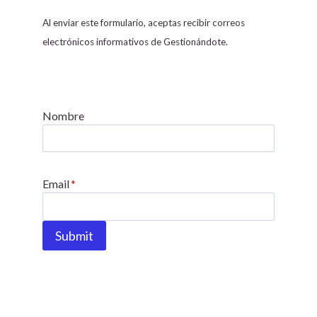
n
s
Al enviar este formulario, aceptas recibir correos
t
electrónicos informativos de Gestionándote.
a
n
t
C
Nombre
o
n
t
Email
*
a
c
t
Submit
U
s
e
.