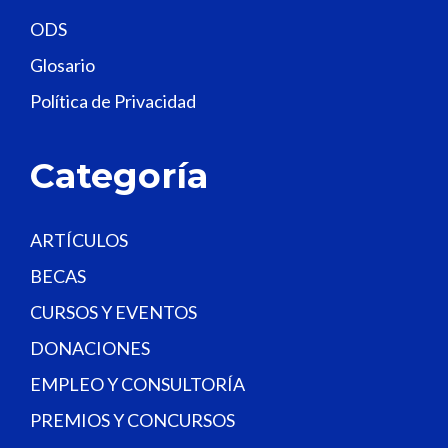
e
ODS
l
Glosario
d
Política de Privacidad
b
l
a
Categoría
n
k
.
ARTÍCULOS
BECAS
CURSOS Y EVENTOS
DONACIONES
EMPLEO Y CONSULTORÍA
PREMIOS Y CONCURSOS