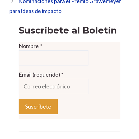
Nominaciones para el Premio Grawemeyer
para ideas de impacto
Suscríbete al Boletín
Nombre
*
Email (requerido)
*
C
o