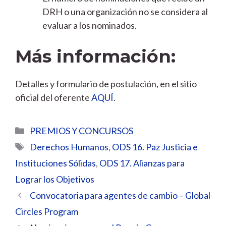
DRH o una organización no se considera al
evaluar a los nominados.
Más información:
Detalles y formulario de postulación, en el sitio
oficial del oferente
AQUÍ
.
Categorías
PREMIOS Y CONCURSOS
Etiquetas
Derechos Humanos
,
ODS 16. Paz Justicia e
Instituciones Sólidas
,
ODS 17. Alianzas para
Lograr los Objetivos
Convocatoria para agentes de cambio – Global
Circles Program