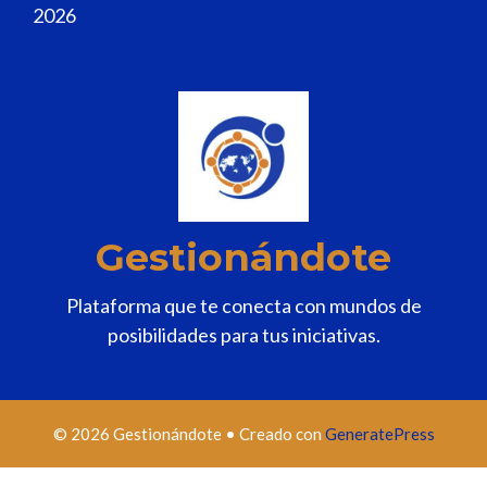
2026
Gestionándote
Plataforma que te conecta con mundos de
posibilidades para tus iniciativas.
© 2026 Gestionándote
• Creado con
GeneratePress