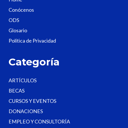
f
Conócenos
i
e
ODS
l
Glosario
d
Política de Privacidad
b
l
a
Categoría
n
k
.
ARTÍCULOS
BECAS
CURSOS Y EVENTOS
DONACIONES
EMPLEO Y CONSULTORÍA