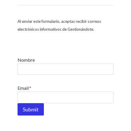
o
n
s
Al enviar este formulario, aceptas recibir correos
t
electrónicos informativos de Gestionándote.
a
n
t
C
Nombre
o
n
t
Email
*
a
c
t
Submit
U
s
e