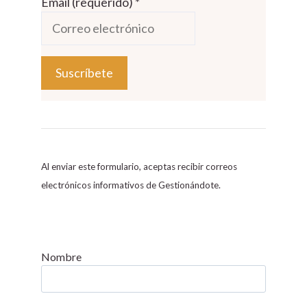
Email (requerido)
*
C
o
n
s
Al enviar este formulario, aceptas recibir correos
t
electrónicos informativos de Gestionándote.
a
n
t
C
Nombre
o
n