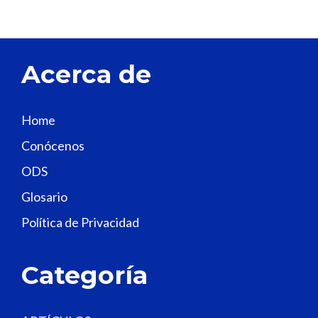
v
e
t
Acerca de
h
i
s
Home
f
Conócenos
i
e
ODS
l
Glosario
d
Política de Privacidad
b
l
a
Categoría
n
k