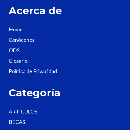
t
Acerca de
h
i
s
Home
f
Conócenos
i
e
ODS
l
Glosario
d
Política de Privacidad
b
l
a
Categoría
n
k
.
ARTÍCULOS
BECAS