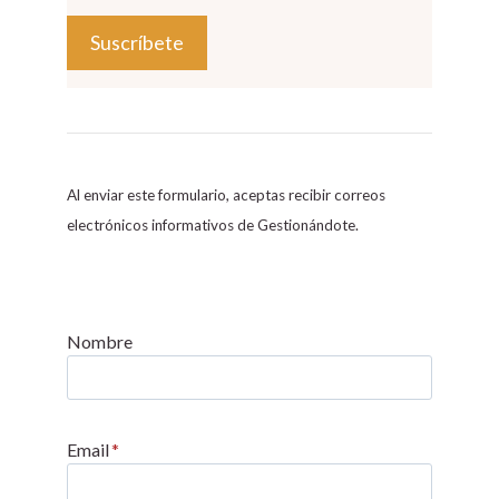
C
o
n
s
Al enviar este formulario, aceptas recibir correos
t
electrónicos informativos de Gestionándote.
a
n
t
C
Nombre
o
n
t
Email
*
a
c