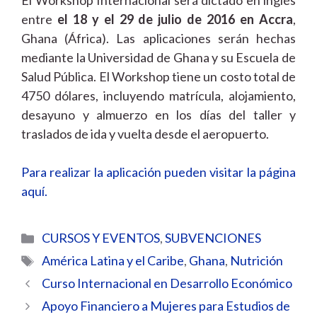
El Workshop Internacional será dictado en inglés
entre
el 18 y el 29 de julio de 2016 en Accra
,
Ghana (África). Las aplicaciones serán hechas
mediante la Universidad de Ghana y su Escuela de
Salud Pública. El Workshop tiene un costo total de
4750 dólares, incluyendo matrícula, alojamiento,
desayuno y almuerzo en los días del taller y
traslados de ida y vuelta desde el aeropuerto.
Para realizar la aplicación pueden visitar la página
aquí.
Categorías
CURSOS Y EVENTOS
,
SUBVENCIONES
Etiquetas
América Latina y el Caribe
,
Ghana
,
Nutrición
Curso Internacional en Desarrollo Económico
Apoyo Financiero a Mujeres para Estudios de