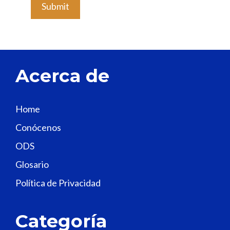
e
a
v
e
t
Acerca de
h
i
s
Home
f
Conócenos
i
e
ODS
l
Glosario
d
Política de Privacidad
b
l
a
Categoría
n