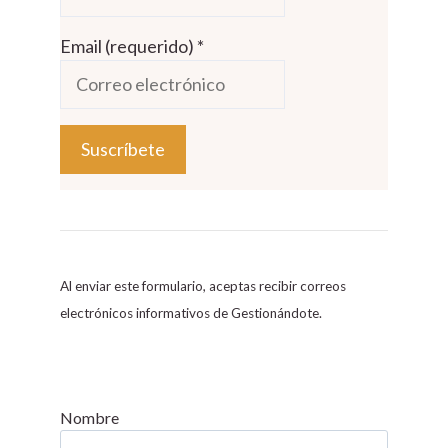
Email (requerido)
*
C
o
n
s
Al enviar este formulario, aceptas recibir correos
t
electrónicos informativos de Gestionándote.
a
n
t
C
Nombre
o