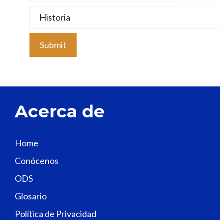
s
e
l
e
a
v
e
t
Acerca de
h
i
s
Home
f
Conócenos
i
e
ODS
l
Glosario
d
Política de Privacidad
b