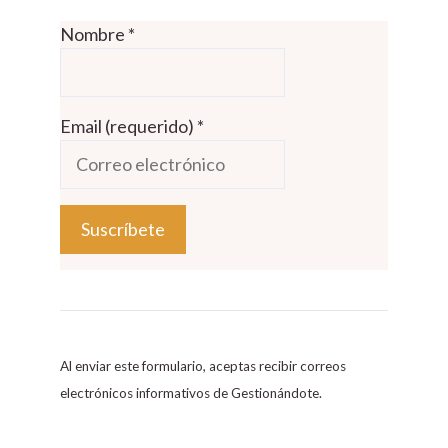
Nombre
*
Email (requerido)
*
C
o
n
s
Al enviar este formulario, aceptas recibir correos
t
electrónicos informativos de Gestionándote.
a
n