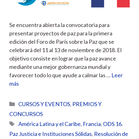
Se encuentra abierta la convocatoria para
presentar proyectos de paz para la primera
edición del Foro de París sobre la Paz que se
celebrará del 11 al 13 de noviembre de 2018. El
objetivo consiste en lograr que la paz avance
mediante una mejor gobernanza mundial y
favorecer todo lo que ayude a calmar las …
Leer
más
Categorías
CURSOS Y EVENTOS
,
PREMIOS Y
CONCURSOS
Etiquetas
América Latina y el Caribe
,
Francia
,
ODS 16.
Paz Justicia e Instituciones Sólidas
,
Resolución de