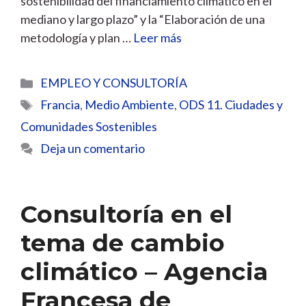
sostenibilidad del financiamiento climático en el
mediano y largo plazo” y la “Elaboración de una
metodología y plan …
Leer más
Categorías
EMPLEO Y CONSULTORÍA
Etiquetas
Francia
,
Medio Ambiente
,
ODS 11. Ciudades y
Comunidades Sostenibles
Deja un comentario
Consultoría en el
tema de cambio
climático – Agencia
Francesa de