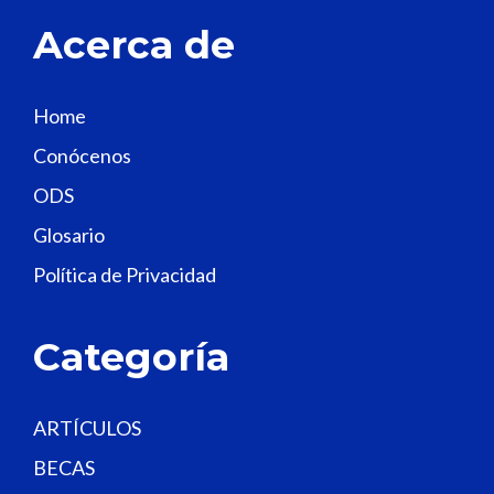
t
Acerca de
h
i
s
Home
f
Conócenos
i
e
ODS
l
Glosario
d
Política de Privacidad
b
l
a
Categoría
n
k
.
ARTÍCULOS
BECAS