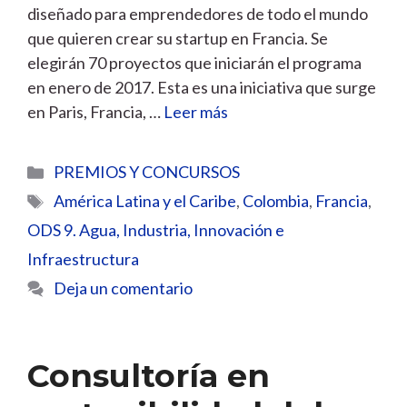
diseñado para emprendedores de todo el mundo
que quieren crear su startup en Francia. Se
elegirán 70 proyectos que iniciarán el programa
en enero de 2017. Esta es una iniciativa que surge
en Paris, Francia, …
Leer más
Categorías
PREMIOS Y CONCURSOS
Etiquetas
América Latina y el Caribe
,
Colombia
,
Francia
,
ODS 9. Agua, Industria, Innovación e
Infraestructura
Deja un comentario
Consultoría en