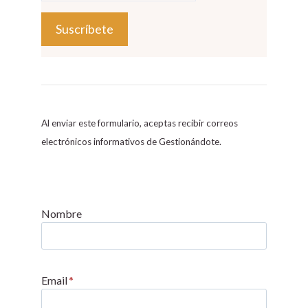
C
o
n
s
Al enviar este formulario, aceptas recibir correos
t
electrónicos informativos de Gestionándote.
a
n
t
C
Nombre
o
n
t
Email
*
a
c