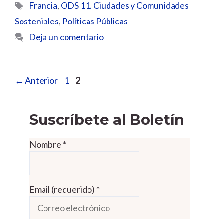
Etiquetas
Francia
,
ODS 11. Ciudades y Comunidades
Sostenibles
,
Políticas Públicas
Deja un comentario
Página
Página
←
Anterior
1
2
Suscríbete al Boletín
Nombre
*
Email (requerido)
*