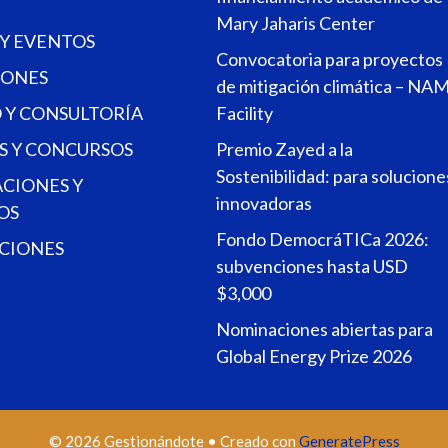
Mary Jaharis Center
 Y EVENTOS
Convocatoria para proyectos
ONES
de mitigación climática – NA
 Y CONSULTORÍA
Facility
S Y CONCURSOS
Premio Zayed a la
Sostenibilidad: para solucione
ACIONES Y
innovadoras
OS
Fondo DemocráTICa 2026:
CIONES
subvenciones hasta USD
$3,000
Nominaciones abiertas para
Global Energy Prize 2026
© 2026 Gestionándote
• Creado con
GeneratePress