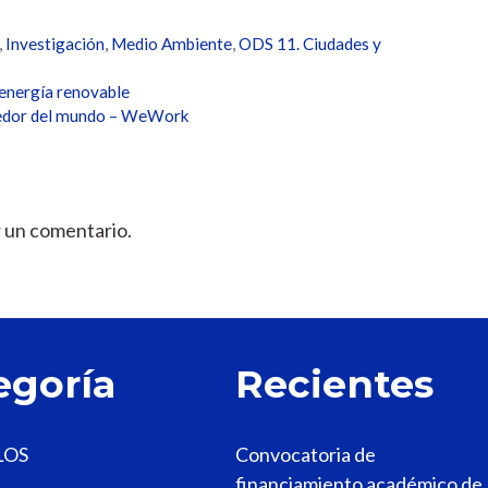
,
Investigación
,
Medio Ambiente
,
ODS 11. Ciudades y
 energía renovable
ededor del mundo – WeWork
r un comentario.
egoría
Recientes
LOS
Convocatoria de
financiamiento académico de