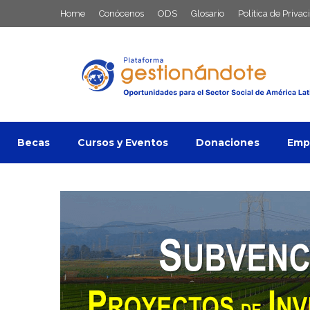
Saltar
Home
Conócenos
ODS
Glosario
Política de Privac
al
contenido
Becas
Cursos y Eventos
Donaciones
Empl