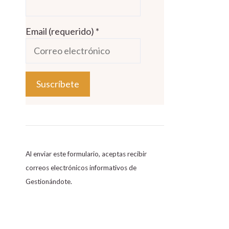
Email (requerido)
*
C
o
n
s
Al enviar este formulario, aceptas recibir
t
correos electrónicos informativos de
a
Gestionándote.
n
t
C