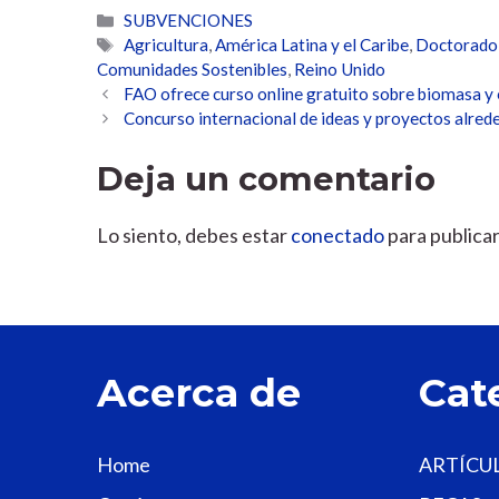
Categorías
SUBVENCIONES
Etiquetas
Agricultura
,
América Latina y el Caribe
,
Doctorado
Comunidades Sostenibles
,
Reino Unido
FAO ofrece curso online gratuito sobre biomasa y
Concurso internacional de ideas y proyectos alr
Deja un comentario
Lo siento, debes estar
conectado
para publica
Acerca de
Cat
Home
ARTÍCU