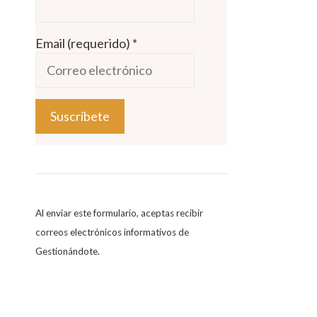
Email (requerido)
*
C
o
n
s
Al enviar este formulario, aceptas recibir
t
correos electrónicos informativos de
a
Gestionándote.
n
t
C