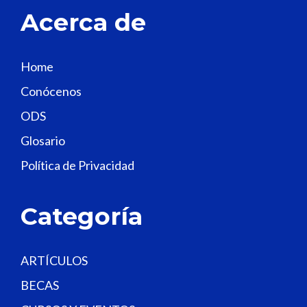
t
Acerca de
h
i
s
Home
f
Conócenos
i
e
ODS
l
Glosario
d
Política de Privacidad
b
l
a
Categoría
n
k
.
ARTÍCULOS
BECAS