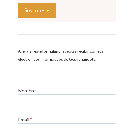
C
o
n
s
Al enviar este formulario, aceptas recibir correos
t
electrónicos informativos de Gestionándote.
a
n
t
C
Nombre
o
n
t
Email
*
a
c