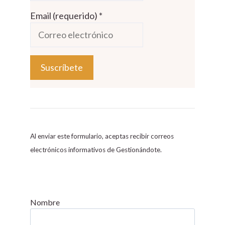
Email (requerido)
*
C
o
n
s
Al enviar este formulario, aceptas recibir correos
t
electrónicos informativos de Gestionándote.
a
n
t
C
Nombre
o