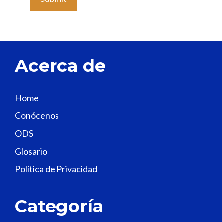
a
v
e
t
Acerca de
h
i
s
Home
f
Conócenos
i
e
ODS
l
Glosario
d
Política de Privacidad
b
l
a
Categoría
n