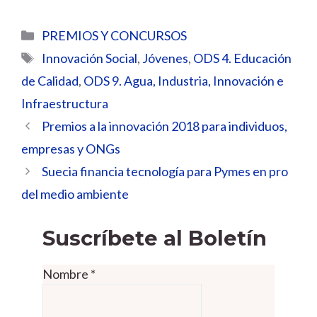
Categorías
PREMIOS Y CONCURSOS
Etiquetas
Innovación Social
,
Jóvenes
,
ODS 4. Educación
de Calidad
,
ODS 9. Agua, Industria, Innovación e
Infraestructura
Premios a la innovación 2018 para individuos,
empresas y ONGs
Suecia financia tecnología para Pymes en pro
del medio ambiente
Suscríbete al Boletín
Nombre
*