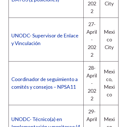
202
City
2
27-
April
Mexi
UNODC- Supervisor de Enlace
-
co
y Vinculación
202
City
2
28-
Mexi
April
Coordinador de seguimiento a
co,
-
comités y consejos – NPSA11
Mexi
202
co
2
29-
UNODC- Técnico(a) en
April
Mexi
Implementación y monitoreo (4
-
co