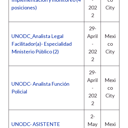
posiciones)
202
City
2
29-
UNODC_Analista Legal
April
Mexi
Facilitador(a)- Especialidad
-
co
Ministerio Público (2)
202
City
2
29-
April
Mexi
UNODC- Analista Función
-
co
Policial
202
City
2
2-
UNODC- ASISTENTE
May
Mexi