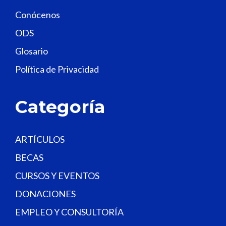
f
Conócenos
i
e
ODS
l
Glosario
d
Política de Privacidad
b
l
a
Categoría
n
k
.
ARTÍCULOS
BECAS
CURSOS Y EVENTOS
DONACIONES
EMPLEO Y CONSULTORÍA