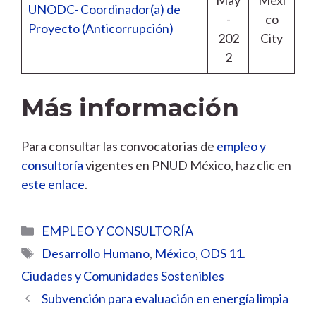
UNODC- Coordinador(a) de
-
co
Proyecto (Anticorrupción)
202
City
2
Más información
Para consultar las convocatorias de
empleo y
consultoría
vigentes en PNUD México, haz clic en
este enlace
.
Categorías
EMPLEO Y CONSULTORÍA
Etiquetas
Desarrollo Humano
,
México
,
ODS 11.
Ciudades y Comunidades Sostenibles
Subvención para evaluación en energía limpia