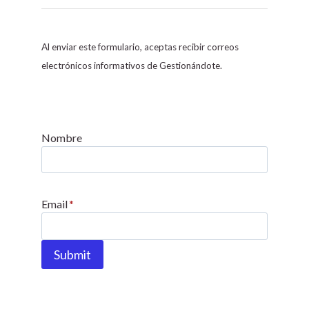
o
n
s
Al enviar este formulario, aceptas recibir correos
t
electrónicos informativos de Gestionándote.
a
n
t
C
Nombre
o
n
t
Email
*
a
c
t
Submit
U
s
e