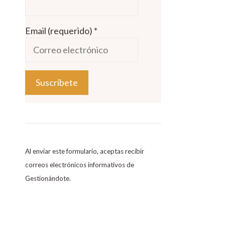
Email (requerido)
*
C
o
n
s
Al enviar este formulario, aceptas recibir
t
correos electrónicos informativos de
a
Gestionándote.
n
t
C