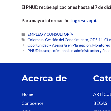
El PNUD recibe aplicaciones hasta el 7 de di
Para mayor información,
ingrese aquí.
Categorías
EMPLEO Y CONSULTORÍA
Etiquetas
Colombia
,
Gestión del Conocimiento
,
ODS 11. Ciu
Oportunidad – Asesor/a en Planeación, Monitoreo
PNUD busca profesional en administración y finan
Acerca de
Cat
Home
ARTÍCU
Conócenos
BECAS