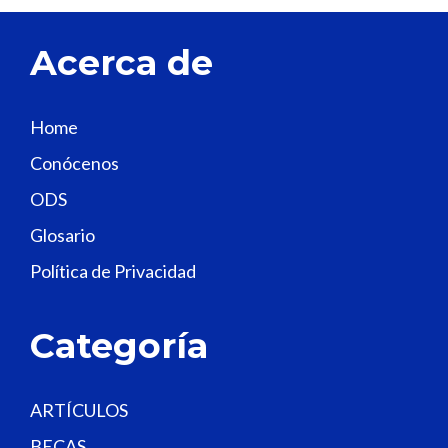
e
t
Acerca de
h
i
s
Home
f
Conócenos
i
e
ODS
l
Glosario
d
Política de Privacidad
b
l
a
Categoría
n
k
.
ARTÍCULOS
BECAS