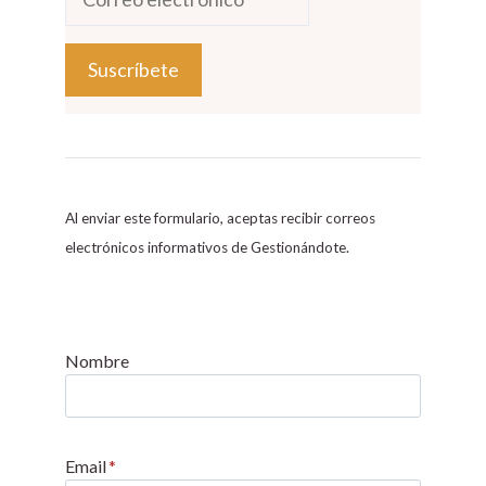
C
o
n
s
Al enviar este formulario, aceptas recibir correos
t
electrónicos informativos de Gestionándote.
a
n
t
C
Nombre
o
n
t
Email
*
a