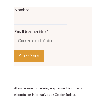
Nombre
*
Email (requerido)
*
C
o
n
s
Al enviar este formulario, aceptas recibir correos
t
electrónicos informativos de Gestionándote.
a