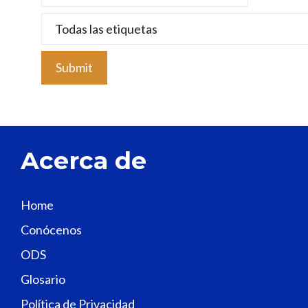
s
e
l
e
a
v
e
t
Acerca de
h
i
s
Home
f
Conócenos
i
e
ODS
l
Glosario
d
Política de Privacidad
b