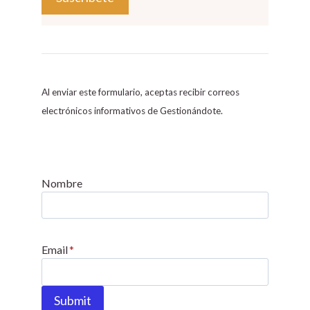
C
o
n
s
Al enviar este formulario, aceptas recibir correos
t
electrónicos informativos de Gestionándote.
a
n
t
C
Nombre
o
n
t
Email
*
a
c
t
Submit