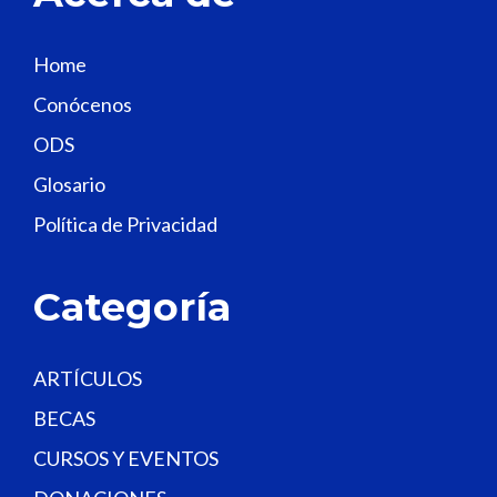
i
s
Home
f
Conócenos
i
e
ODS
l
Glosario
d
Política de Privacidad
b
l
a
Categoría
n
k
.
ARTÍCULOS
BECAS
CURSOS Y EVENTOS