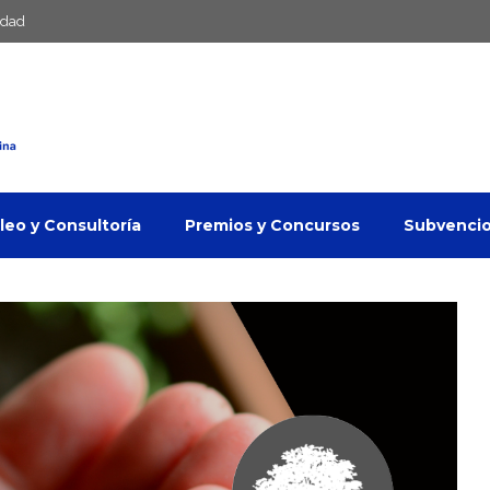
idad
eo y Consultoría
Premios y Concursos
Subvenci