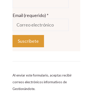
Email (requerido)
*
C
o
n
s
Al enviar este formulario, aceptas recibir
t
correos electrónicos informativos de
a
Gestionándote.
n
t
C