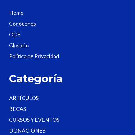
i
s
Home
f
Conócenos
i
e
ODS
l
Glosario
d
Política de Privacidad
b
l
a
Categoría
n
k
.
ARTÍCULOS
BECAS
CURSOS Y EVENTOS
DONACIONES