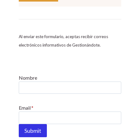
C
o
n
s
Al enviar este formulario, aceptas recibir correos
t
electrónicos informativos de Gestionándote.
a
n
t
C
Nombre
o
n
t
Email
*
a
c
t
Submit
U