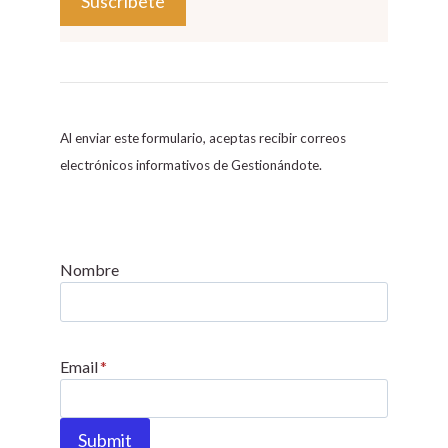
C
o
n
s
Al enviar este formulario, aceptas recibir correos
t
electrónicos informativos de Gestionándote.
a
n
t
C
Nombre
o
n
t
Email
*
a
c
t
Submit