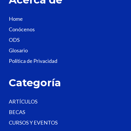
i
s
Home
f
Conócenos
i
e
ODS
l
Glosario
d
Política de Privacidad
b
l
a
Categoría
n
k
.
ARTÍCULOS
BECAS
CURSOS Y EVENTOS