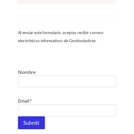
C
o
n
s
Al enviar este formulario, aceptas recibir correos
t
electrónicos informativos de Gestionándote.
a
n
t
C
Nombre
o
n
t
Email
*
a
c
t
Submit
U