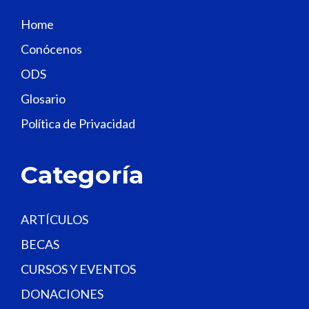
s
Home
f
Conócenos
i
e
ODS
l
Glosario
d
Política de Privacidad
b
l
a
Categoría
n
k
.
ARTÍCULOS
BECAS
CURSOS Y EVENTOS
DONACIONES