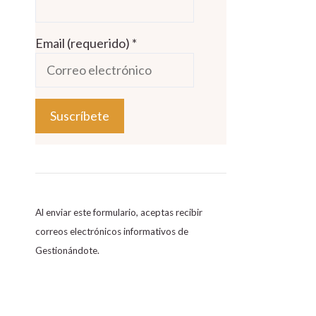
Email (requerido)
*
C
o
n
s
Al enviar este formulario, aceptas recibir
t
correos electrónicos informativos de
a
Gestionándote.
n
t
C