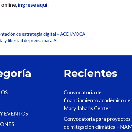
 online,
ingrese aquí.
entación de estrategia digital – ACDI/VOCA
 y libertad de prensa para AL
egoría
Recientes
LOS
Convocatoria de
financiamiento académico de
Mary Jaharis Center
 Y EVENTOS
Convocatoria para proyectos
ONES
de mitigación climática – NA