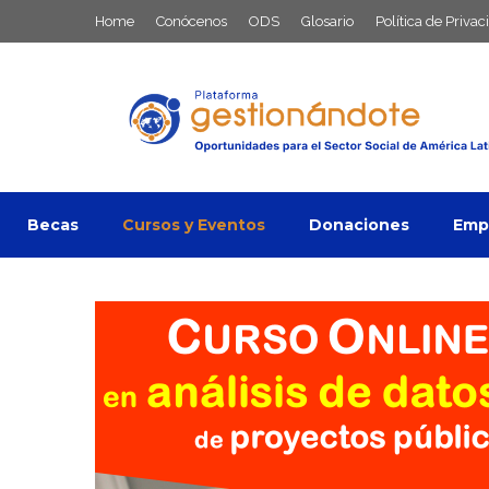
Saltar
Home
Conócenos
ODS
Glosario
Política de Privac
al
contenido
Becas
Cursos y Eventos
Donaciones
Empl