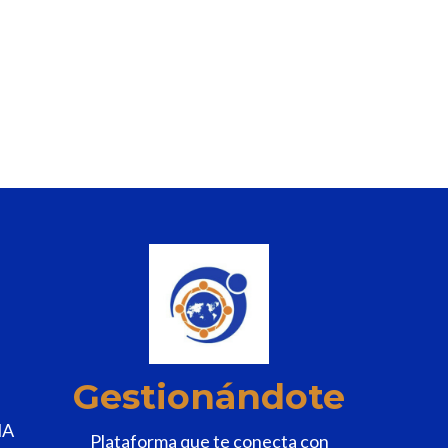
n
k
.
Gestionándote
MA
Plataforma que te conecta con