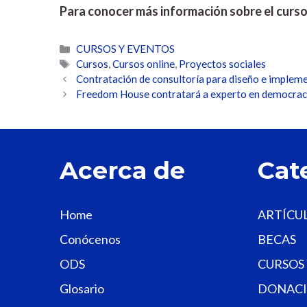
Para conocer más información sobre el curso
Categorías
CURSOS Y EVENTOS
Etiquetas
Cursos
,
Cursos online
,
Proyectos sociales
Contratación de consultoría para diseño e implem
Freedom House contratará a experto en democracia
Acerca de
Cat
Home
ARTÍCU
Conócenos
BECAS
ODS
CURSOS
Glosario
DONACI