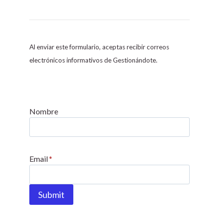
C
o
n
s
Al enviar este formulario, aceptas recibir correos
t
electrónicos informativos de Gestionándote.
a
n
t
C
Nombre
o
n
t
Email
*
a
c
t
Submit
U
s