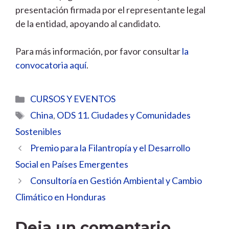
presentación firmada por el representante legal
de la entidad, apoyando al candidato.
Para más información, por favor consultar
la
convocatoria aquí
.
Categorías
CURSOS Y EVENTOS
Etiquetas
China
,
ODS 11. Ciudades y Comunidades
Sostenibles
Premio para la Filantropía y el Desarrollo
Social en Países Emergentes
Consultoría en Gestión Ambiental y Cambio
Climático en Honduras
Deja un comentario