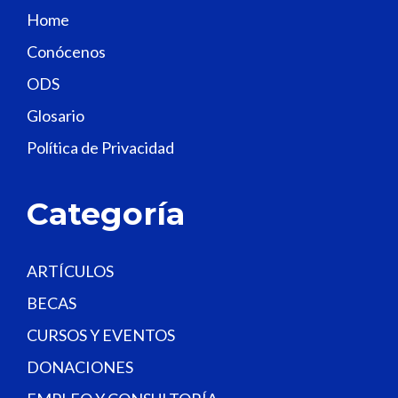
s
Home
f
Conócenos
i
e
ODS
l
Glosario
d
Política de Privacidad
b
l
a
Categoría
n
k
.
ARTÍCULOS
BECAS
CURSOS Y EVENTOS
DONACIONES