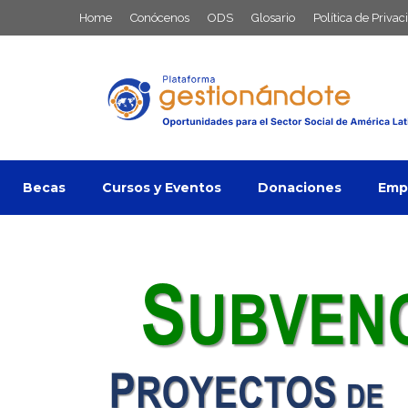
Saltar
Home
Conócenos
ODS
Glosario
Política de Privac
al
contenido
Becas
Cursos y Eventos
Donaciones
Empl