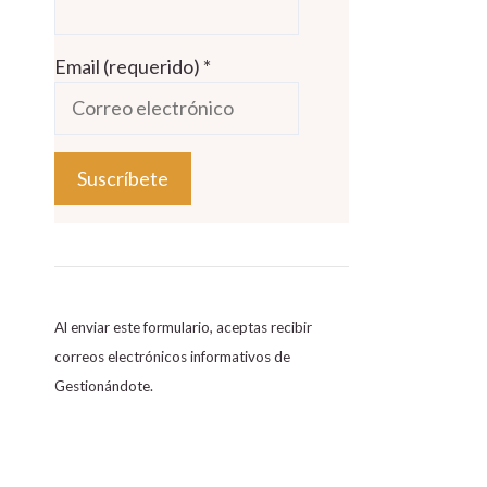
Email (requerido)
*
C
o
n
s
Al enviar este formulario, aceptas recibir
t
correos electrónicos informativos de
a
Gestionándote.
n
t
C