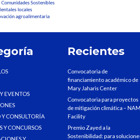
y Comunidades Sostenibles
entales locales
ovación agroalimentaria
egoría
Recientes
LOS
Convocatoria de
financiamiento académico de
Mary Jaharis Center
 Y EVENTOS
Convocatoria para proyectos
ONES
de mitigación climática – NA
 Y CONSULTORÍA
Facility
S Y CONCURSOS
Premio Zayed a la
Sostenibilidad: para solucione
ACIONES Y