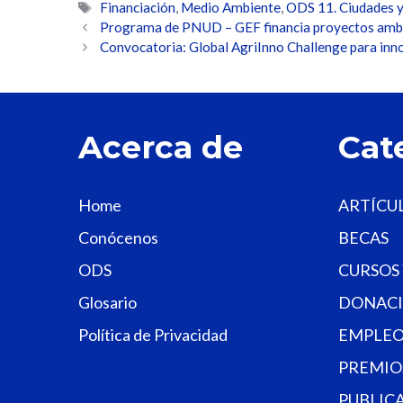
Etiquetas
Financiación
,
Medio Ambiente
,
ODS 11. Ciudades 
Programa de PNUD – GEF financia proyectos ambi
Convocatoria: Global AgriInno Challenge para inn
Acerca de
Cat
Home
ARTÍCU
Conócenos
BECAS
ODS
CURSOS
Glosario
DONACI
Política de Privacidad
EMPLEO
PREMIO
PUBLIC