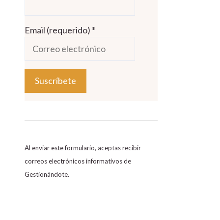
Email (requerido)
*
C
o
n
s
Al enviar este formulario, aceptas recibir
t
correos electrónicos informativos de
a
Gestionándote.
n
t
C