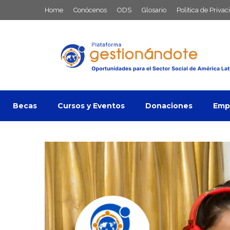
Saltar
Home
Conócenos
ODS
Glosario
Política de Privac
al
contenido
Becas
Cursos y Eventos
Donaciones
Empl